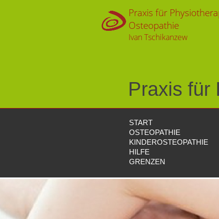
Praxis für Physiothera
Osteopathie
Ivan Tschikanzew
Praxis für
START
OSTEOPATHIE
KINDEROSTEOPATHIE
HILFE
GRENZEN